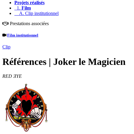
Projets réalisés
1.
Film
A. Clip institutionnel
Prestations associées
Film institutionnel
Clip
Références | Joker le Magicien
RED ƎYE